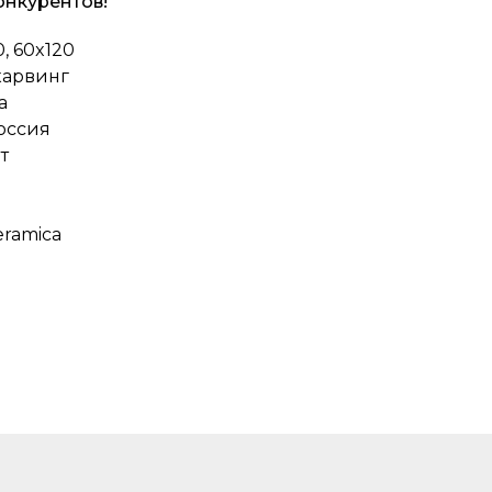
онкурентов!
, 60x120
карвинг
а
оссия
т
eramica