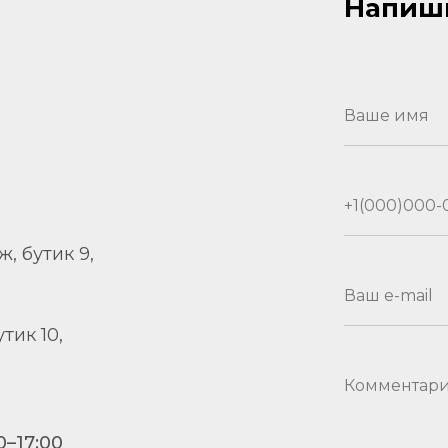
Напиш
Ваше имя
+1(000)000
аж, бутик 9,
Ваш e-mail
утик 10,
Комментар
0–17:00