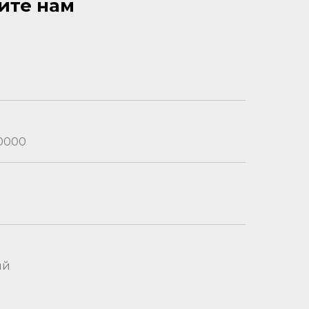
ите нам
-0000
ий