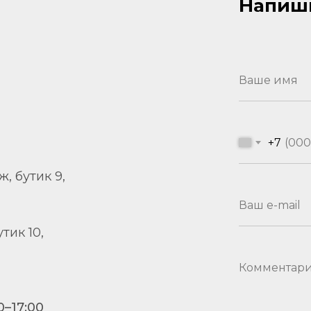
Напиш
Ваше имя
+7
аж, бутик 9,
Ваш e-mail
утик 10,
Комментар
0–17:00