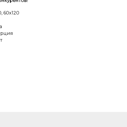
онкурентов!
, 60x120
а
урция
т