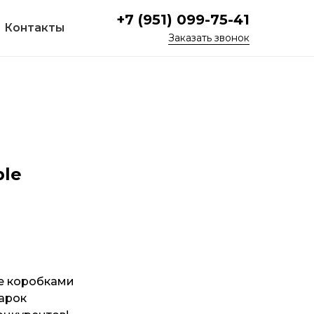
+7 (951) 099-75-41
Контакты
Заказат
ь звонок
ble
е коробками
арок