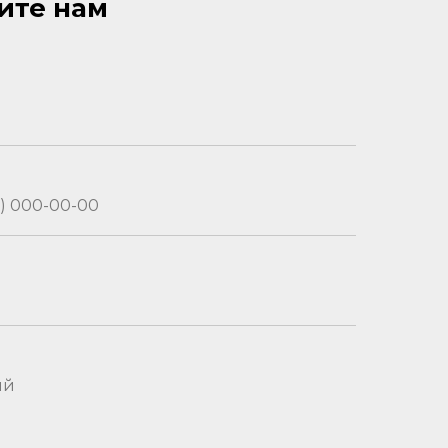
ите нам
ий