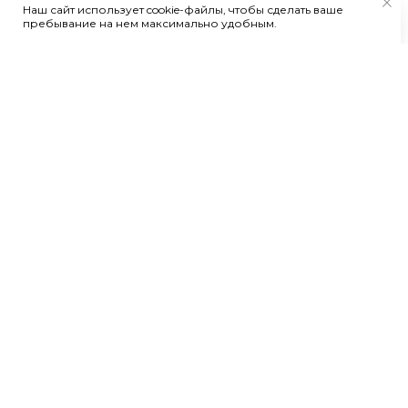
Наш сайт использует cookie-файлы, чтобы сделать ваше
пребывание на нем максимально удобным.
Адреса магазинов
ТД «Плитка»
Левый берег
Главный склад
, ул. Тенистая, д. 2,